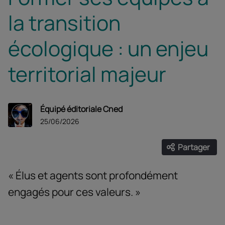
la transition
écologique : un enjeu
territorial majeur
Équipé éditoriale Cned
25/06/2026
Partager
Ouvrir les
Facebook
Twitter
Linke
« Élus et agents sont profondément
engagés pour ces valeurs. »