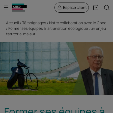
Menu
Rech
Espace client
Panier
Fil d'Ariane
Accueil
Témoignages
Notre collaboration avec le Cned
Former ses équipes à la transition écologique : un enjeu
territorial majeur
Former ses équipes à