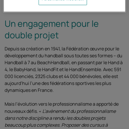
Un engagement pour le
double projet
Depuis sa création en 1941, la Fédération œuvre pour le
développement du handball sous toutes ses formes – du
Handball à 7 au BeachHandball, en passant par le Hand à
4, le BabyHand, le HandFit et le HandEnsemble. Avec 591
000 licenciés, 2325 clubs et 44 000 bénévoles, elle est
aujourd’hui l’une des fédérations sportives les plus
dynamiques en France.
Mais l’évolution vers le professionnalisme a apporté de
nouveaux défis.
L’avènement du professionnalisme
dans notre discipline a rendu les doubles projets
beaucoup plus complexes. Proposer des cursus à