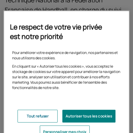
Technique National à la Fédération
Française de Handball, en charge du suivi
socioprofessionnel des handballeurs et
Le respect de votre vie privée
handballeuses de haut niveau.
est notre priorité
Ce rôle, Laurent Frécon l'exerce avec passion, convaincu
Pour améliorer votre expérience de navigation, nos partenaires et
nous utilisons des cookies.
que la réussite sportive passe aussi par un équilibre
personnel et professionnel.
En cliquant sur « Autoriser tous les cookies », vous acceptez le
stockage de cookies sur votre appareil pour améliorer la navigation
sur le site, analyser son utilisation et contribuer à nos efforts
marketing. Vous pourrez aussi bénéficier de l'ensemble des
fonctionnalités de notre site.
Tout refuser
Autoriser tous les cookies
Personnaliser mes choix