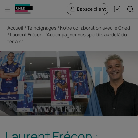
Menu
Rech
Espace client
Panier
Fil d'Ariane
Accueil
Témoignages
Notre collaboration avec le Cned
Laurent Frécon : “Accompagner nos sportifs au-delà du
terrain”
Laurent Frécon :