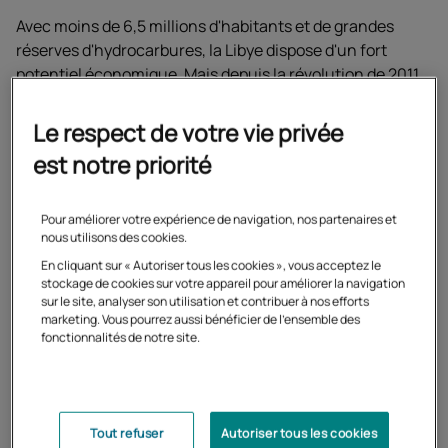
Avec moins de 6,5 millions d'habitants et de grandes
réserves d'hydrocarbures, la Libye dispose d'un fort
potentiel économique. Mais depuis la révolution de 2011,
le pays traverse une crise politique et sécuritaire
profonde. C’est dans ce contexte difficile que
Le respect de votre vie privée
l’association des parents d’élèves de Tripoli a sollicité le
est notre priorité
Cned dès 2013 afin d’assurer la continuité pédagogique
au profit des élèves du lycée Français.
Pour améliorer votre expérience de navigation, nos partenaires et
nous utilisons des cookies.
En cliquant sur « Autoriser tous les cookies », vous acceptez le
stockage de cookies sur votre appareil pour améliorer la navigation
sur le site, analyser son utilisation et contribuer à nos efforts
marketing. Vous pourrez aussi bénéficier de l'ensemble des
fonctionnalités de notre site.
Tout refuser
Autoriser tous les cookies