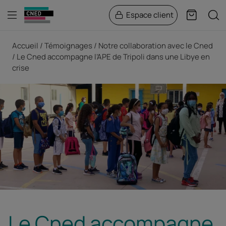
Menu
Rech
Espace client
Panier
Fil d'Ariane
Accueil
Témoignages
Notre collaboration avec le Cned
Le Cned accompagne l’APE de Tripoli dans une Libye en
crise
Le Cned accompagne