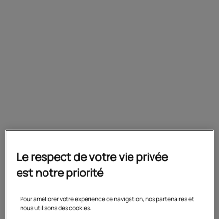
l'année de l'examen et un diplôme de
niveau BEP, CAP ou BAC etc.
Préparation
Formation aux épreuves professionnelles
du CAP AEPE et au concours externe
d'ATSEM.
Le respect de votre vie privée
est notre priorité
Votre projet sur mesure
Pour améliorer votre expérience de navigation, nos partenaires et
nous utilisons des cookies.