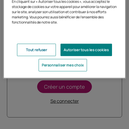
En cliquant sur « Autoriser tous les cookies », vous acceptez le
Tarifs, programmes,
stockage de cookies sur votre appareil pour améliorer la navigation
sur le site, analyser son utilisation et contribuer à nos efforts
marketing. Vous pourrez aussi bénéficier de l'ensemble des
inscription
fonctionnalités de notre site.
Créez votre compte et
découvrez les formules
Tout refuser
Autoriser tous les cookies
adaptées à votre profil
Personnaliser mes choix
Créer un compte
Se connecter