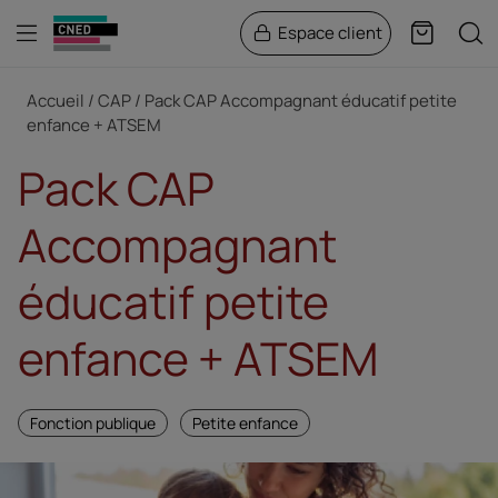
Menu
Rech
Espace client
Panier
Fil d'Ariane
Accueil
CAP
Pack CAP Accompagnant éducatif petite
enfance + ATSEM
Pack CAP
Accompagnant
éducatif petite
enfance + ATSEM
Fonction publique
Petite enfance