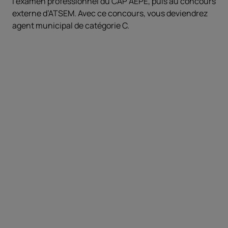
l’examen professionnel du CAP AEPE, puis au concours
externe d’ATSEM. Avec ce concours, vous deviendrez
agent municipal de catégorie C.
Objectifs
Acquérir les connaissances et
compétences métier, comprendre les
épreuves de l'examen et du concours,
s'entraîner et s'évaluer.
Prérequis
Avoir plus de 18 ans au 31 décembre de