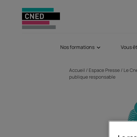
Nos formations
Vous ê
Fil d'Ariane
Accueil
Espace Presse
Le Cne
publique responsable