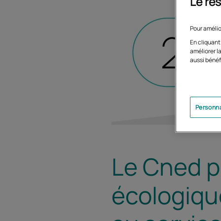
Le res
Pour amélio
En cliquant
améliorer la
aussi bénéf
Personna
Le Cned pu
écologiqu