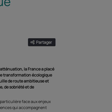
ue
Partager
Ouvrir les liens de partage
Facebook
Twitter
LinkedIn
Email
’atténuation, la France a placé
 de transformation écologique
uille de route ambitieuse et
, de sobriété et de
particulière face aux enjeux
xigences qui accompagnent