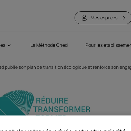
Mes espaces
tes
La Méthode Cned
Pour les établisseme
d publie son plan de transition écologique et renforce son eng