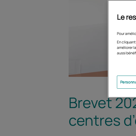
Le res
Pour amélio
En cliquant
améliorer la
aussi bénéf
Personna
Brevet 202
centres d