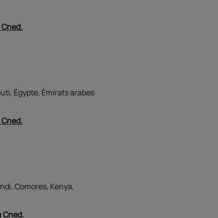
u Cned.
uti, Égypte, Émirats arabes
u Cned.
undi, Comores, Kenya,
u Cned.