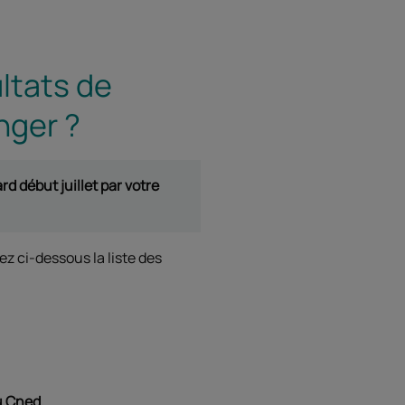
ltats de
nger ?
rd début juillet par votre
z ci-dessous la liste des
u Cned.