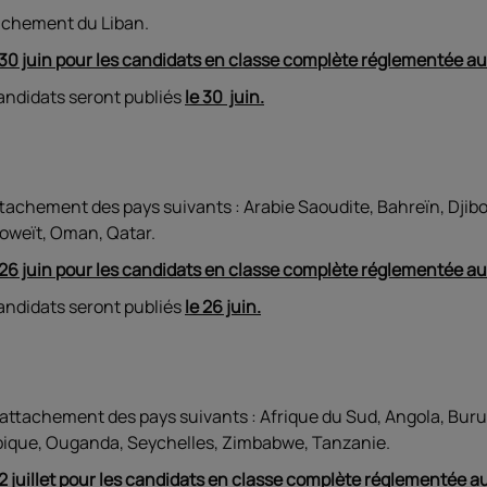
tachement du Liban.
 30 juin pour les candidats en classe complète réglementée a
candidats seront publiés
le 30 juin.
tachement des pays suivants : Arabie Saoudite, Bahreïn, Djibo
 Koweït, Oman, Qatar.
 26 juin pour les candidats en classe complète réglementée a
candidats seront publiés
le 26 juin.
rattachement des pays suivants : Afrique du Sud, Angola, Bur
ique, Ouganda, Seychelles, Zimbabwe, Tanzanie.
 2 juillet pour les candidats en classe complète réglementée a