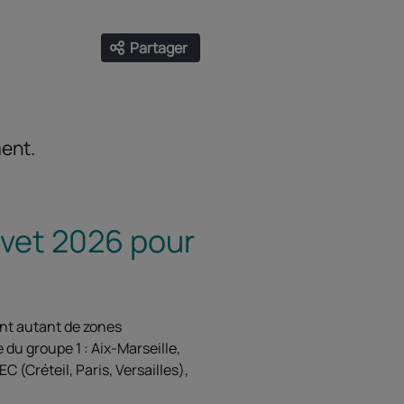
Partager
Ouvrir les liens de partage
Facebook
Twitter
LinkedIn
Email
ment.
evet 2026 pour
ent autant de zones
 du groupe 1 : Aix-Marseille,
 (Créteil, Paris, Versailles),