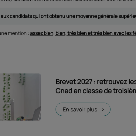
ré aux candidats qui ont obtenu une moyenne générale supérieu
une mention :
assez bien, bien, très bien et très bien avec les fé
Brevet 2027 : retrouvez le
Cned en classe de troisiè
Ouvrir dans un nouvel onglet
En savoir plus