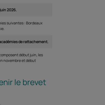
 juin 2026.
ies suivantes : Bordeaux
ie.
es académies de rattachement.
composent début juin, les
fin novembre et début
nir le brevet
.