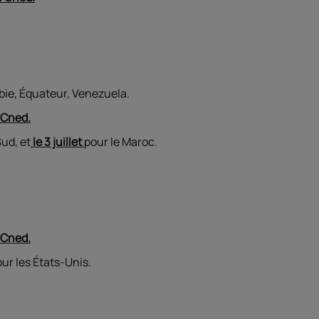
mbie, Équateur, Venezuela.
 Cned.
ud, et
le 3 juillet
pour le Maroc.
 Cned.
ur les États-Unis.