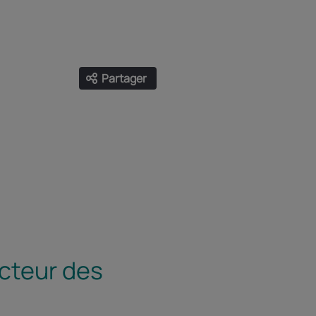
Partager
Ouvrir les liens de partage
Facebook
Twitter
LinkedIn
Email
ecteur des