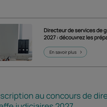
Directeur de services de gr
2027 : découvrez les prép
Ouvrir dans un nouvel onglet
En savoir plus
scription au concours de dir
effe judiciaires 2027