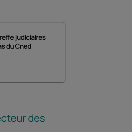
effe judiciaires
as du Cned
ecteur des