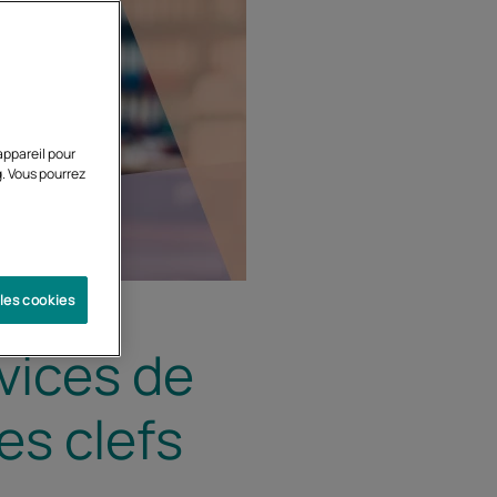
appareil pour
g. Vous pourrez
 les cookies
vices de
tes clefs