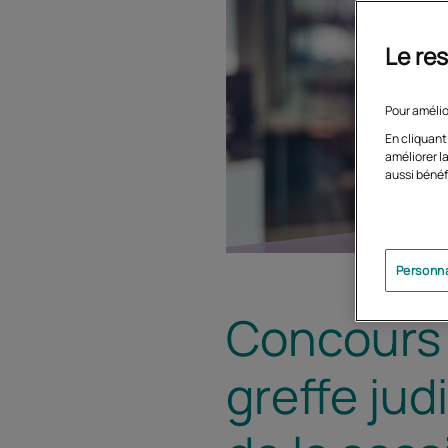
Le res
Pour amélio
En cliquant
améliorer la
aussi bénéf
Personna
Concours 
greffe jud