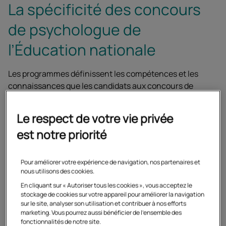
La spécificité des concours
de psychologue de
l’Éducation nationale
Les programmes définissent les compétences et les
connaissances que les candidats aux concours de
l'enseignement doivent acquérir. Les concours
enseignants du second degré ont une particularité :
Le respect de votre vie privée
leurs programmes changent chaque année.
est notre priorité
Le programme du concours de recrutement des
psychologues de l’Éducation nationale change
Pour améliorer votre expérience de navigation, nos partenaires et
nous utilisons des cookies.
chaque année.
En cliquant sur « Autoriser tous les cookies », vous acceptez le
stockage de cookies sur votre appareil pour améliorer la navigation
Pour le concours de psychologue de l’Éducation
sur le site, analyser son utilisation et contribuer à nos efforts
marketing. Vous pourrez aussi bénéficier de l'ensemble des
nationale (PsyEN), le ministère de l'Éducation nationale
fonctionnalités de notre site.