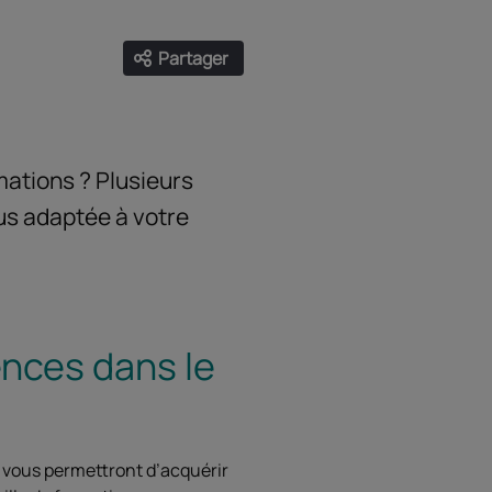
Partager
Ouvrir les liens de partage
Facebook
Twitter
LinkedIn
Email
mations ? Plusieurs
us adaptée à votre
nces dans le
 vous permettront d’acquérir