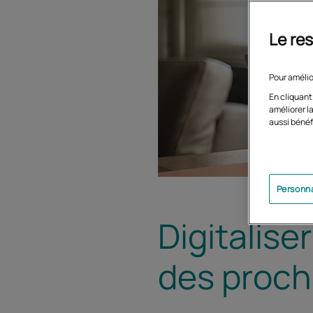
Le res
Pour amélio
En cliquant
améliorer la
aussi bénéf
Personna
Digitalise
des proch