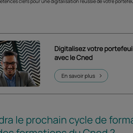
tences clefs pour une digitalisation réussie de votre portefeu
Digitalisez votre portefeu
avec le Cned
Ouvrir dans un nouvel onglet
En savoir plus
ra le prochain cycle de forma
 des formations du Cned ?