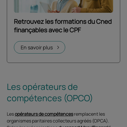
Retrouvez les formations du Cned
finançables avec le CPF
Ouvrir dans un nouvel onglet
En savoir plus
Les opérateurs de
compétences (OPCO)
Les
opérateurs de compétences
remplacent les
organismes paritaires collecteurs agréés (OPCA).