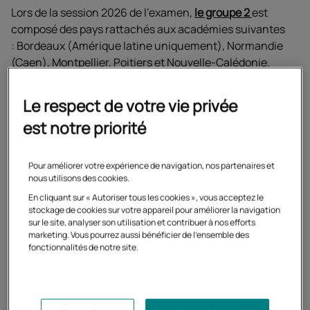
Lors de la session 2026 de l'examen,
le groupe 2
est
composé des pays rattachés aux académies suivantes
: Bordeaux (Amérique latine uniquement), Normandie
(Caen), Montpellier, Poitiers et Nouvelle-Calédonie.
Pour tous les pays du groupe 2, les épreuves auront
Le respect de votre vie privée
lieu selon les calendriers fixés par les académies de
est notre priorité
rattachement.
Pour améliorer votre expérience de navigation, nos partenaires et
Habituellement, les candidats des pays rattachés à
nous utilisons des cookies.
l'académie de Bordeaux, de Normandie et Montpellier
En cliquant sur « Autoriser tous les cookies », vous acceptez le
composent entre mi-mai et début juin, les candidats des
stockage de cookies sur votre appareil pour améliorer la navigation
pays rattachés aux académies de Poitiers et Nouvelle-
sur le site, analyser son utilisation et contribuer à nos efforts
marketing. Vous pourrez aussi bénéficier de l'ensemble des
Calédonie composent fin novembre et début décembre.
fonctionnalités de notre site.
BAC 2026 : quand seront
publiés les résultats de