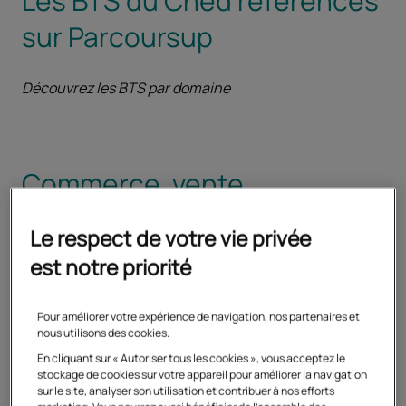
Les BTS du Cned référencés
sur Parcoursup
Découvrez les BTS par domaine
Commerce, vente
Le respect de votre vie privée
est notre priorité
Pour améliorer votre expérience de navigation, nos partenaires et
nous utilisons des cookies.
En cliquant sur « Autoriser tous les cookies », vous acceptez le
stockage de cookies sur votre appareil pour améliorer la navigation
BTS Commerce international
sur le site, analyser son utilisation et contribuer à nos efforts