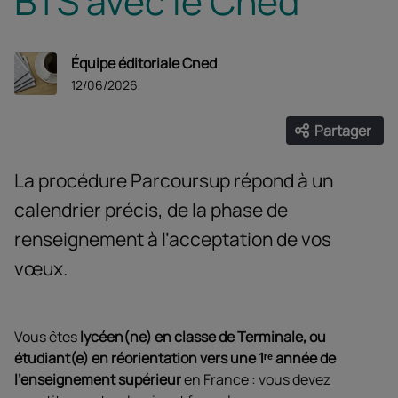
BTS avec le Cned
Équipe éditoriale Cned
12/06/2026
Partager
Ouvrir les
Facebook
Twitter
Linke
La procédure Parcoursup répond à un
calendrier précis, de la phase de
renseignement à l’acceptation de vos
vœux.
Vous êtes
lycéen(ne) en classe de Terminale, ou
étudiant(e) en réorientation vers une 1ʳᵉ année de
l’enseignement supérieur
en France : vous devez