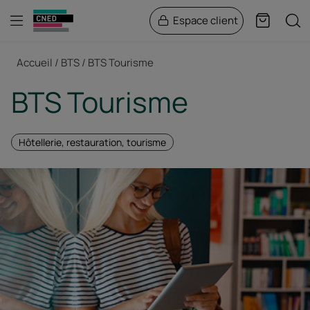
Menu
Rech
Espace client
Panier
Fil d'Ariane
Accueil
BTS
BTS Tourisme
BTS Tourisme
Hôtellerie, restauration, tourisme