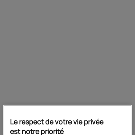
Acquérir les compétences spécifiques au
métier d’assistant manager, se préparer
aux épreuves de l’examen
Prérequis
Être titulaire d’un bac (ou diplôme
équivalent) en voie scolaire. Le niveau
bac est recommandé en formation
continue
Le respect de votre vie privée
Préparation
est notre priorité