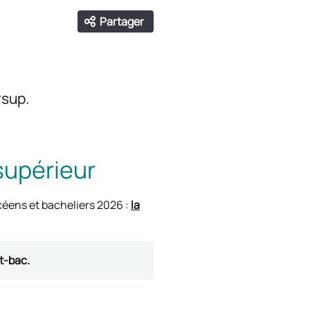
Partager
Ouvrir les liens de partage
Facebook
Twitter
LinkedIn
Email
rsup.
supérieur
ycéens et bacheliers 2026 :
la
t-bac.