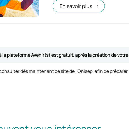
Ouvrir dans un nouvel onglet
En savoir plus
à la plateforme Avenir(s) est gratuit, après la création de votr
sulter dès maintenant ce site de l'Onisep, afin de préparer
euvent vous intéresser ...