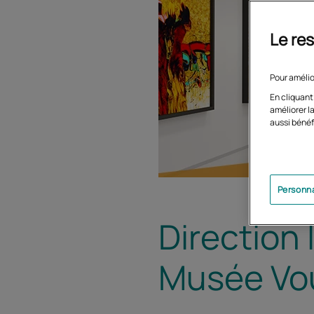
Le res
Pour amélio
En cliquant
améliorer la
aussi bénéf
Personna
Direction 
Musée Vou