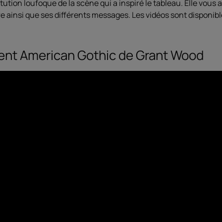
ution loufoque de la scène qui a inspiré le tableau. Elle vous
e ainsi que ses différents messages. Les vidéos sont disponib
nt American Gothic de Grant Wood