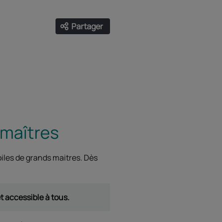
Partager
Ouvrir les liens de partage
Facebook
Twitter
LinkedIn
Email
 maîtres
iles de grands maitres. Dès
t accessible à tous.