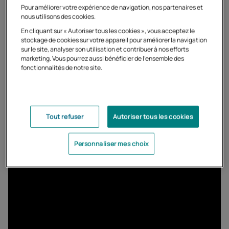
Initier les plus jeunes à la
Pour améliorer votre expérience de navigation, nos partenaires et
nous utilisons des cookies.
sécurité routière
En cliquant sur « Autoriser tous les cookies », vous acceptez le
stockage de cookies sur votre appareil pour améliorer la navigation
sur le site, analyser son utilisation et contribuer à nos efforts
Pour vous aider à expliquer à votre enfant les bonnes
marketing. Vous pourrez aussi bénéficier de l'ensemble des
pratiques en termes de sécurité routière, la Sécurité
fonctionnalités de notre site.
routière a créé
le personnage Elliot, le pilote
à destination
des 6-10 ans. Grâce à
4 vidéos courtes et ludiques
, Eliott
évoque les principales situations que peuvent
rencontrer les enfants en tant que piéton, cycliste et
Tout refuser
Autoriser tous les cookies
passager en voiture.
Personnaliser mes choix