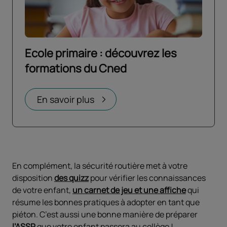
Ecole primaire : découvrez les
formations du Cned
Ouvrir dans un nouvel onglet
En savoir plus
En complément, la sécurité routière met à votre
disposition
des quizz
pour vérifier les connaissances
de votre enfant,
un carnet de jeu et une affiche
qui
résume les bonnes pratiques à adopter en tant que
piéton. C’est aussi une bonne manière de préparer
l’ASSR
que votre enfant passera au collège !