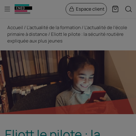
Menu
Rech
Espace client
Panier
Fil d'Ariane
Accueil
L'actualité de la formation
L’actualité de l’école
primaire à distance
Eliott le pilote : la sécurité routière
expliquée aux plus jeunes
Eliott le pilote : la