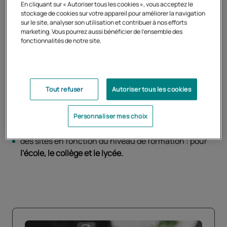
Retrouvez tous les services
En cliquant sur « Autoriser tous les cookies », vous acceptez le
stockage de cookies sur votre appareil pour améliorer la navigation
en ligne de l'Éducation
sur le site, analyser son utilisation et contribuer à nos efforts
marketing. Vous pourrez aussi bénéficier de l'ensemble des
nationale
fonctionnalités de notre site.
Le portail
Services en ligne de l'Éducation nationale et de
la Jeunesse
regroupe l'ensemble des services en ligne du
ministère de l'Éducation nationale. Vous y retrouverez :
Tout refuser
Autoriser tous les cookies
des sites à destination des
parents, des élèves, des
Personnaliser mes choix
étudiants et des enseignants,
des sites en fonction du niveau de formation : pour
l'école, le collège et le lycée.