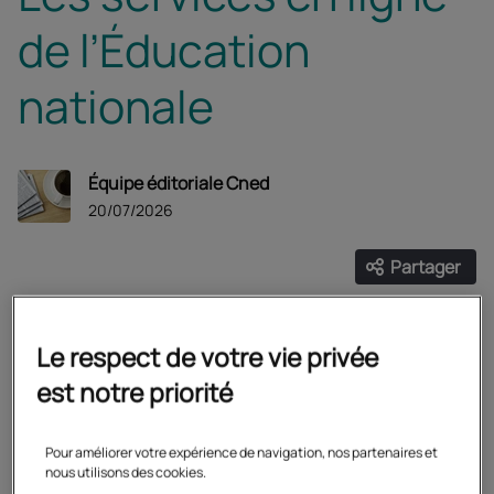
de l’Éducation
nationale
Équipe éditoriale Cned
20/07/2026
Partager
Ouvrir les
Facebook
Twitter
Linke
Découvrez le nouveau site de l'Éducation
Le respect de votre vie privée
nationale regroupant tous ses services en
est notre priorité
ligne.
Pour améliorer votre expérience de navigation, nos partenaires et
nous utilisons des cookies.