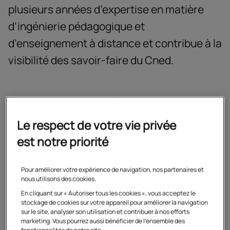
plusieurs années d’expertise en matière
d’ingénierie pédagogique et
d’enseignement à distance et contribue à la
visibilité des savoir-faire du Cned.
L'Eifad apporte son expertise à l’engagement du Cned
pour la formation,
en intégrant des solutions qui
Le respect de votre vie privée
répondent aux nouveaux enjeux de développement de
l’e-learning
. Elle
participe activement aux réflexions
est notre priorité
engagées autour de l'enseignement à distance
assurant
la diffusion de la recherche.
Pour améliorer votre expérience de navigation, nos partenaires et
Elle engage en ce sens régulièrement des actions
nous utilisons des cookies.
favorisant la diffusion et l'intégration des résultats de la
En cliquant sur « Autoriser tous les cookies », vous acceptez le
recherche scientifique dans les pratiques
stockage de cookies sur votre appareil pour améliorer la navigation
sur le site, analyser son utilisation et contribuer à nos efforts
professionnelles.
marketing. Vous pourrez aussi bénéficier de l'ensemble des
fonctionnalités de notre site.