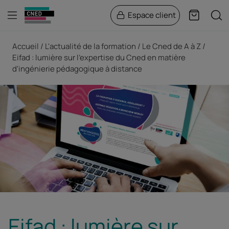
Menu
Rech
Espace client
Panier
Fil d'Ariane
Accueil
L'actualité de la formation
Le Cned de A à Z
Eifad : lumière sur l'expertise du Cned en matière
d'ingénierie pédagogique à distance
Eifad : lumière sur