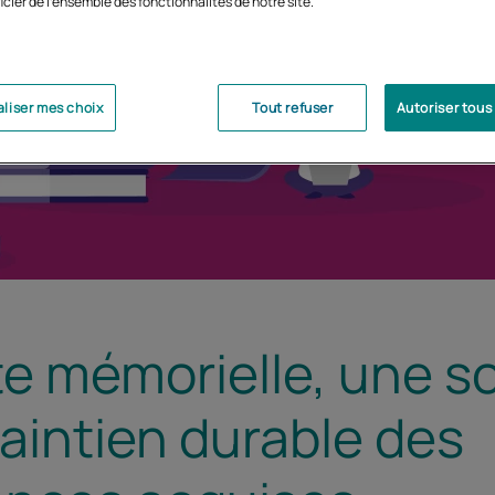
icier de l'ensemble des fonctionnalités de notre site.
liser mes choix
Tout refuser
Autoriser tous
te mémorielle, une so
aintien durable des