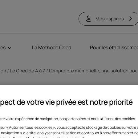
Mes espaces
tes
La Méthode Cned
Pour les établisseme
tion
Le Cned de A à Z
L'empreinte mémorielle, une solution pou
pect de votre vie privée est notre priorité
rer votre expérience de navigation, nos partenaires et nous utilisons des cookies.
 sur « Autoriser tous les cookies », vous acceptez le stockage de cookies sur votre 
 navigation sur le site, analyser son utilisation et contribuer à nos efforts marketin