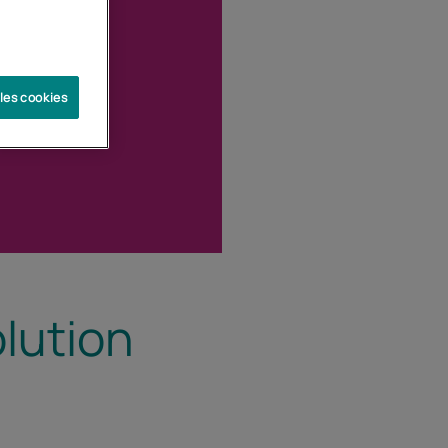
 les cookies
lution