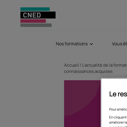
Nos formations
Vous ê
Fil d'Ariane
Accueil
L'actualité de la forma
connaissances acquises
Le res
Pour amélio
En cliquant
améliorer la