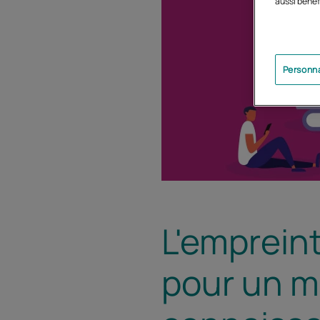
aussi bénéf
Personna
L'emprein
pour un m