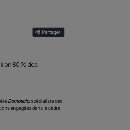
Partager
Ouvrir les liens de partage
Facebook
Twitter
LinkedIn
Email
viron 80 % des
iété
Domoscio
, spécialiste des
actions engagées dans le cadre