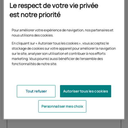
étudiants et des cadres.
Le respect de votre vie privée
Pour vous entraîner de manière intensive, le Cned vous
est notre priorité
propose des préparations aux certifications en anglais :
TOEIC®, Linguaskill Business, B2 First et C1 Advanced.
Pour améliorer votre expérience de navigation, nos partenaires et
nous utilisons des cookies.
En cliquant sur « Autoriser tous les cookies », vous acceptez le
stockage de cookies sur votre appareil pour améliorer la navigation
sur le site, analyser son utilisation et contribuer à nos efforts
Préparations aux
marketing. Vous pourrez aussi bénéficier de l'ensemble des
fonctionnalités de notre site.
certifications en anglais
Tout refuser
Autoriser tous les cookies
Personnaliser mes choix