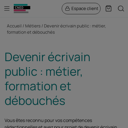
Menu
Rech
Espace client
Panier
Fil d'Ariane
Accueil
Métiers
Devenir écrivain public : métier,
formation et débouchés
Devenir écrivain
public : métier,
formation et
débouchés
Vous êtes reconnu pour vos compétences
rédactionnelles et avez pour projet de devenir écrivain