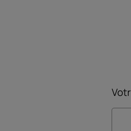
adm
le
s
Votr