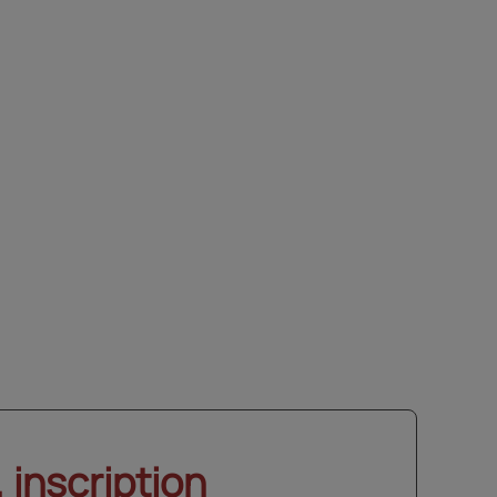
nte.
ique
t),
s en
ences
es.
 inscription