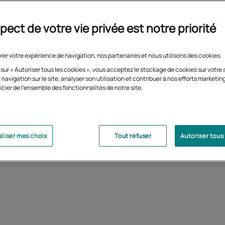
haitez trouver rapidement un emploi en comptabilité ?
pect de votre vie privée est notre priorité
vous prépare en un an au métier d'assistant ou secrétaire
. Avec cette certification professionnelle de niveau 4
rer votre expérience de navigation, nos partenaires et nous utilisons des cookies.
par l'État, vous pourrez exercer dans les TPE et PME, tous
 d'activité confondus.
 sur « Autoriser tous les cookies », vous acceptez le stockage de cookies sur votre 
 navigation sur le site, analyser son utilisation et contribuer à nos efforts marketin
icier de l'ensemble des fonctionnalités de notre site.
liser mes choix
Tout refuser
Autoriser tous
Objectifs
Prérequis
uérir les connaissances
Formation pour adult
ndues en comptabilité et
Posséder un niveau CA