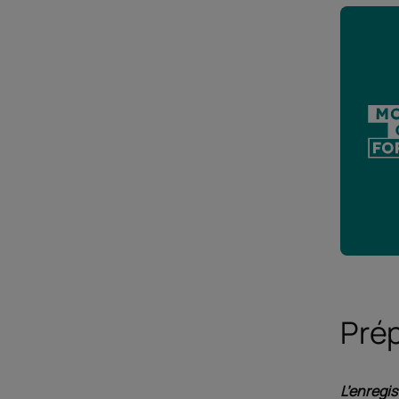
Prép
L’enregis