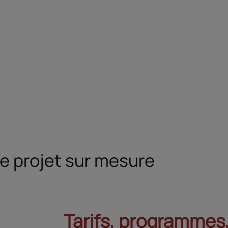
inistration, comprendre
BEP ou toute autre
s épreuves de l'examen,
qualification équivale
'entraîner et s'évaluer.
Maîtrise de l'outil
informatique (bureaut
et navigation interne
connaissances de base
comptabilité et appét
pour les mathématiqu
e projet sur mesure
Tarifs, programmes,