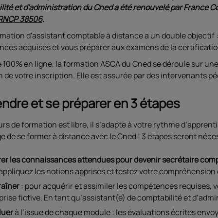
lité et d'administration du Cned a été renouvelé par France
RNCP 38506
.
mation d'assistant comptable à distance a un double objectif : 
ces acquises et vous préparer aux examens de la certificati
 100% en ligne, la formation ASCA du Cned se déroule sur une 
n de votre inscription. Elle est assurée par des intervenants 
ndre et se préparer en 3 étapes
rs de formation est libre, il s’adapte à votre rythme d’apprent
e de se former à distance avec le Cned ! 3 étapes seront néces
rer les connaissances attendues pour devenir secrétaire com
appliquez les notions apprises et testez votre compréhension e
raîner
: pour acquérir et assimiler les compétences requises, 
prise fictive. En tant qu’assistant(e) de comptabilité et d’adm
luer
à l’issue de chaque module : les évaluations écrites envo