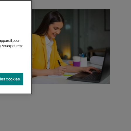
appareil pour
g. Vous pourrez
 les cookies
Préparation
es.
Préparation complète en
P ou
maximum un an.