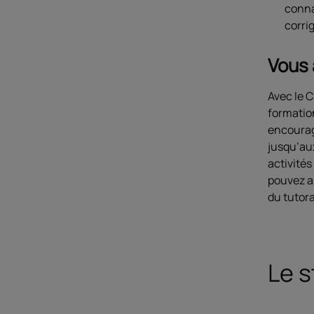
conna
corrig
Vous 
Avec le 
formatio
encourag
jusqu’au
activités
pouvez as
du tutora
Le 