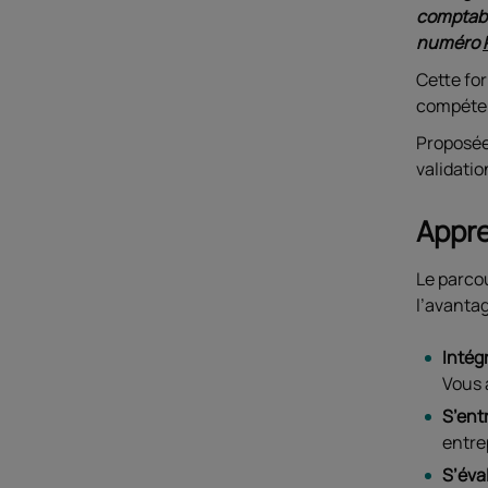
comptabi
numéro
Cette for
compéten
Proposée
validatio
Appre
Le parcou
l’avantag
Intég
Vous 
S’ent
entre
S’éva