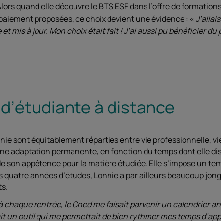
ors quand elle découvre le BTS ESF dans l’offre de formation
 paiement proposées, ce choix devient une évidence :
J’alla
e et mis à jour. Mon choix était fait ! J’ai aussi pu bénéficier du
 d’étudiante à distance
nie sont équitablement réparties entre vie professionnelle, vi
une adaptation permanente, en fonction du temps dont elle dis
de son appétence pour la matière étudiée. Elle s’impose un te
s quatre années d’études, Lonnie a par ailleurs beaucoup jong
ts.
à chaque rentrée, le Cned me faisait parvenir un calendrier a
it un outil qui me permettait de bien rythmer mes temps d’app