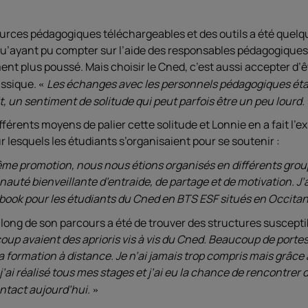
ources pédagogiques téléchargeables et des outils a été quelq
qu’ayant pu compter sur l’aide des responsables pédagogiques 
t plus poussé. Mais choisir le Cned, c’est aussi accepter d
assique.
Les échanges avec les personnels pédagogiques étaie
t, un sentiment de solitude qui peut parfois être un peu lourd.
ifférents moyens de palier cette solitude et Lonnie en a fait l
 lesquels les étudiants s’organisaient pour se soutenir :
ême promotion, nous nous étions organisés en différents group
uté bienveillante d’entraide, de partage et de motivation. J’
book pour les étudiants du Cned en BTS ESF situés en Occitan
u long de son parcours a été de trouver des structures susceptib
oup avaient des aprioris vis à vis du Cned. Beaucoup de porte
a formation à distance. Je n’ai jamais trop compris mais grâce 
ai réalisé tous mes stages et j’ai eu la chance de rencontrer 
ontact aujourd’hui.