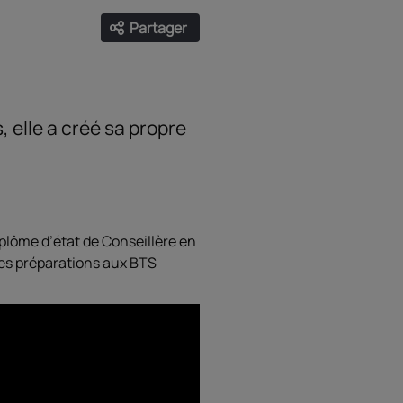
Partager
Ouvrir les liens de partage
Facebook
Twitter
LinkedIn
Email
, elle a créé sa propre
plôme d’état de Conseillère en
les préparations aux BTS