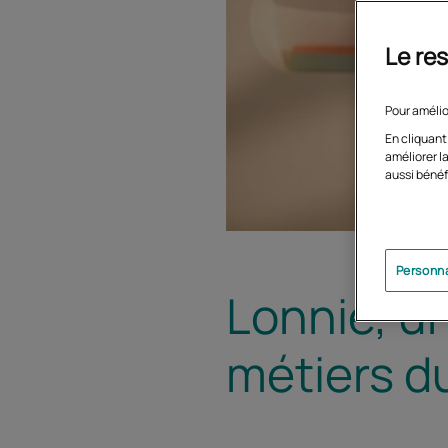
Le res
Pour amélio
En cliquant
améliorer la
aussi bénéf
Personna
Lonnie, u
métiers du