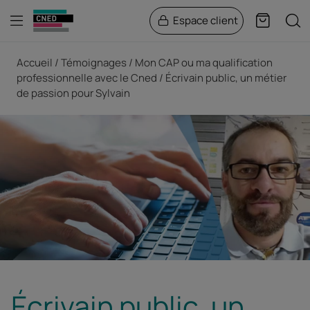
Menu
Rech
Espace client
Panier
Fil d'Ariane
Accueil
Témoignages
Mon CAP ou ma qualification
professionnelle avec le Cned
Écrivain public, un métier
de passion pour Sylvain
Écrivain public, un