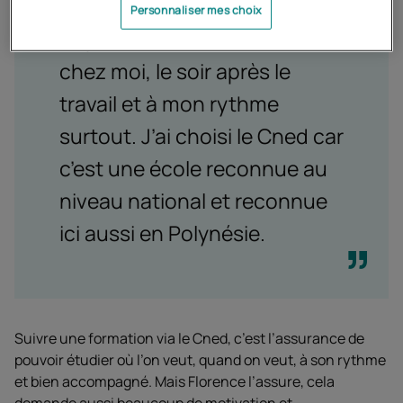
Personnaliser mes choix
Je pouvais suivre les cours de
chez moi, le soir après le
travail et à mon rythme
surtout. J’ai choisi le Cned car
c’est une école reconnue au
niveau national et reconnue
ici aussi en Polynésie.
Suivre une formation via le Cned, c’est l’assurance de
pouvoir étudier où l’on veut, quand on veut, à son rythme
et bien accompagné. Mais Florence l’assure, cela