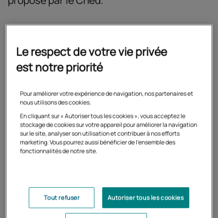
proposé par le Cned.
Florence vit en Polynésie française. Elle suit d’abord un
Le respect de votre vie privée
cursus scientifique au lycée, s’oriente ensuite vers un
BTS électrotechnique et une licence en énergie
est notre priorité
renouvelable avant d’entamer une carrière
d’électrotechnicienne dans l’hydroélectricité. Elle
Pour améliorer votre expérience de navigation, nos partenaires et
est salariée lorsque son nouveau projet professionnel
nous utilisons des cookies.
prend forme. Le CAP qu’elle souhaite préparer s’étalant
En cliquant sur « Autoriser tous les cookies », vous acceptez le
sur une période de 12 mois, la formation à distance lui
stockage de cookies sur votre appareil pour améliorer la navigation
semble la modalité la plus adaptée.
sur le site, analyser son utilisation et contribuer à nos efforts
marketing. Vous pourrez aussi bénéficier de l'ensemble des
fonctionnalités de notre site.
Une inscrite séduite par la
méthode Cned
Tout refuser
Autoriser tous les cookies