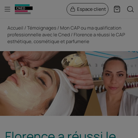
Menu
Rech
Espace client
Panier
Fil d'Ariane
Accueil
Témoignages
Mon CAP ou ma qualification
professionnelle avec le Cned
Florence a réussi le CAP
esthétique, cosmétique et parfumerie
Florence a réussi le