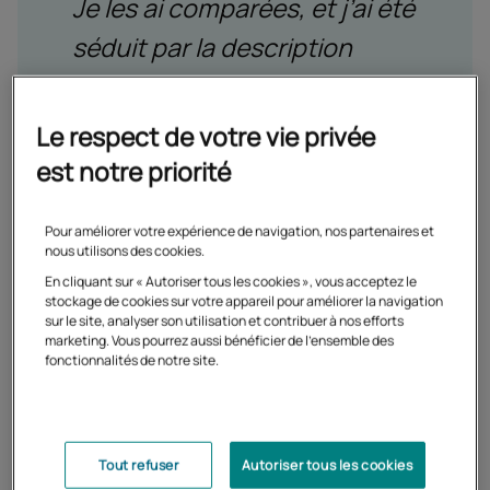
Je les ai comparées, et j’ai été
séduit par la description
complète que j’ai trouvée sur
le site Internet du Cned. Le
Le respect de votre vie privée
Cned étant qui plus est un
est notre priorité
établissement public en lien
Pour améliorer votre expérience de navigation, nos partenaires et
avec l’Éducation Nationale,
nous utilisons des cookies.
cela m’a semblé offrir des
En cliquant sur « Autoriser tous les cookies », vous acceptez le
stockage de cookies sur votre appareil pour améliorer la navigation
garanties supplémentaires
sur le site, analyser son utilisation et contribuer à nos efforts
marketing. Vous pourrez aussi bénéficier de l'ensemble des
quant aux contenus
fonctionnalités de notre site.
pédagogiques.
Tout refuser
Autoriser tous les cookies