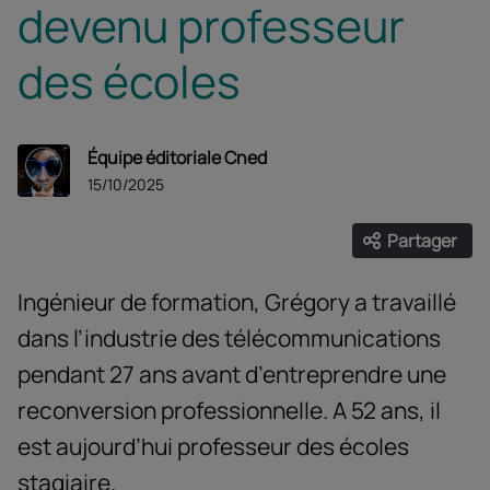
devenu professeur
des écoles
Équipe éditoriale Cned
15/10/2025
Partager
Ouvrir les
Facebook
Twitter
Linke
Ingénieur de formation, Grégory a travaillé
dans l’industrie des télécommunications
pendant 27 ans avant d’entreprendre une
reconversion professionnelle. A 52 ans, il
est aujourd’hui professeur des écoles
stagiaire.