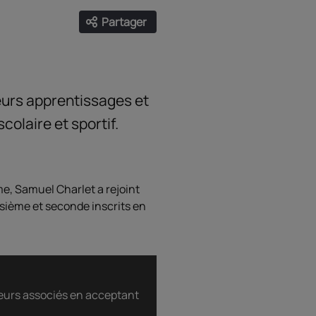
Partager
Ouvrir les liens de partage
Facebook
Twitter
LinkedIn
Email
eurs apprentissages et
scolaire et sportif.
e, Samuel Charlet a rejoint
isième et seconde inscrits en
ceurs associés en acceptant