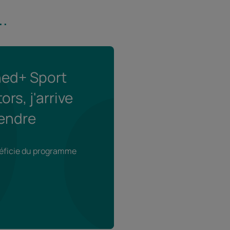
.
ed+ Sport
rs, j'arrive
endre
énéficie du programme