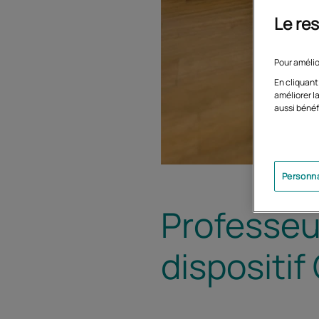
Le res
Pour amélio
En cliquant
améliorer la
aussi bénéf
Personna
Professeur
dispositi