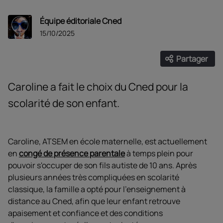
Équipe éditoriale Cned
15/10/2025
Partager
Ouvrir les
Facebook
Twitter
Linke
Caroline a fait le choix du Cned pour la
scolarité de son enfant.
Caroline, ATSEM en école maternelle, est actuellement
en
congé de présence parentale
à temps plein pour
pouvoir s'occuper de son fils autiste de 10 ans. Après
plusieurs années très compliquées en scolarité
classique, la famille a opté pour l'enseignement à
distance au Cned, afin que leur enfant retrouve
apaisement et confiance et des conditions