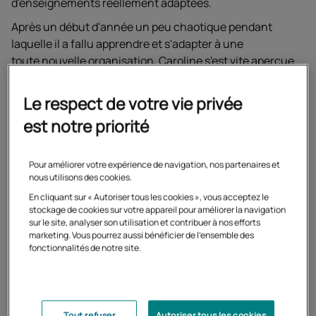
d'enseignements réellement adaptées.
Après un début d'année un peu chaotique pendant
laquelle il a fallu apprendre et s'adapter à une
toute nouvelle organisation, Caroline s'est vite aperçue
que son fils était nettement plus détendu à la maison et
que l’habitude de travailler avec elle lui rendait les
Le respect de votre vie privée
choses plus simples.
est notre priorité
Pour améliorer votre expérience de navigation, nos partenaires et
nous utilisons des cookies.
En cliquant sur « Autoriser tous les cookies », vous acceptez le
stockage de cookies sur votre appareil pour améliorer la navigation
sur le site, analyser son utilisation et contribuer à nos efforts
marketing. Vous pourrez aussi bénéficier de l'ensemble des
fonctionnalités de notre site.
Tout refuser
Autoriser tous les cookies