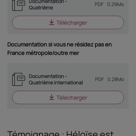
Documentation -
TYPE DE DOCUME
PDF
0.29Mo
Quatrième
Télécharger
le document
Docum
Documentation si vous ne résidez pas en
France métropole/outre mer
Documentation -
TYPE DE DOCUME
PDF
0.28Mo
Quatrième international
Télécharger
le document
Docume
Témoignage : Héloïse est