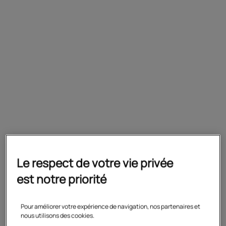
Atteindre le niveau de connaissance
attendu en classe de quatrième
Prérequis
Avoir le niveau de cinquième au collège
Le respect de votre vie privée
Préparation
est notre priorité
Formation complète ou par matière
Pour améliorer votre expérience de navigation, nos partenaires et
nous utilisons des cookies.