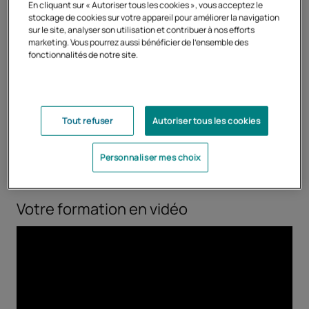
En cliquant sur « Autoriser tous les cookies », vous acceptez le
stockage de cookies sur votre appareil pour améliorer la navigation
sur le site, analyser son utilisation et contribuer à nos efforts
Suivre l'année de quatrième
marketing. Vous pourrez aussi bénéficier de l'ensemble des
fonctionnalités de notre site.
au Cned
En classe de quatrième, le Cned propose une
Tout refuser
Autoriser tous les cookies
formation qui permet à votre enfant de travailler à
partir de livrets de cours consultables et
Personnaliser mes choix
téléchargeables depuis la plateforme en ligne ainsi
que de livrets de cours imprimés.
Votre formation en vidéo