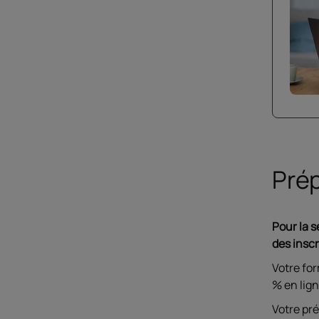
Prép
Pour la 
des insc
Votre fo
% en lign
Votre pr