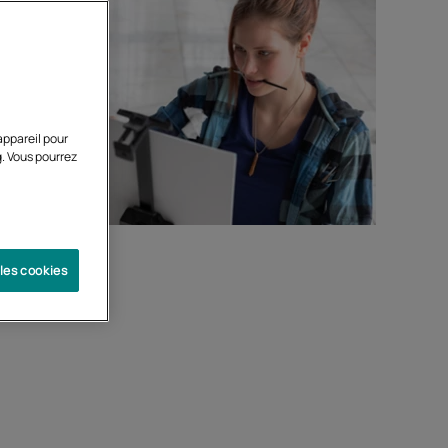
appareil pour
g. Vous pourrez
Cned !
 les cookies
Préparation
 pour
Formation complète pour le
rs du
concours à bac+3 et à bac+5
ues