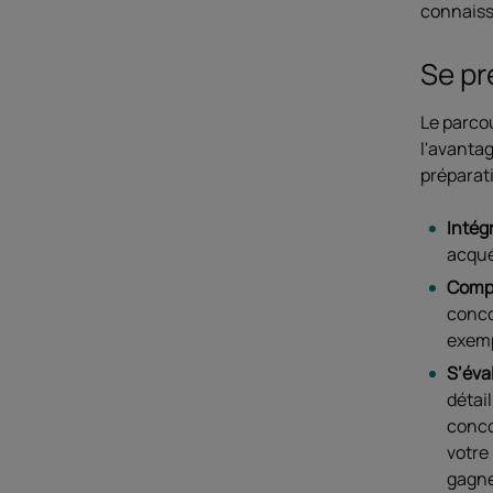
connaiss
Se pr
Le parcou
l'avantag
préparat
Intégr
acqué
Compr
conco
exemp
S’éval
détai
conco
votre
gagne