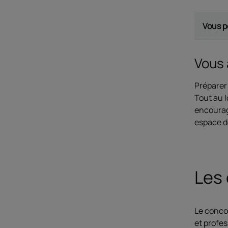
Vous p
Vous 
Préparer
Tout au l
encourag
espace d
Les 
Le conco
et profess