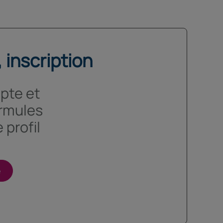
 inscription
pte et
ormules
 profil
e