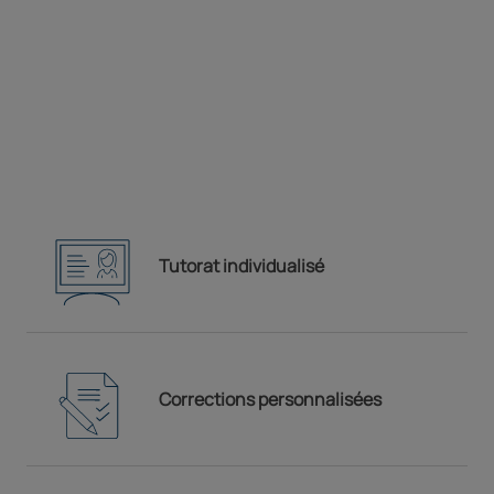
Préparation
Formation complète pour le concours à
bac+3 et à bac+5
Tutorat individualisé
Corrections personnalisées