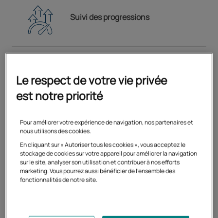
Suivi des progressions
Forum entre inscrits
Le respect de votre vie privée
est notre priorité
Pour améliorer votre expérience de navigation, nos partenaires et
nous utilisons des cookies.
Facilités de paiement
En cliquant sur « Autoriser tous les cookies », vous acceptez le
stockage de cookies sur votre appareil pour améliorer la navigation
sur le site, analyser son utilisation et contribuer à nos efforts
marketing. Vous pourrez aussi bénéficier de l'ensemble des
fonctionnalités de notre site.
Découvrez les avantages de la formation à distance
avec le Cned
Ouvrir dans un nouvel onglet