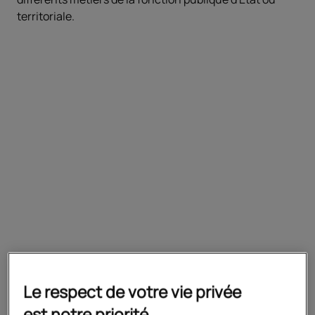
territoriale.
Objectifs
Acquérir une compétence
interdisciplinaire et des connaissances
solides pour intégrer la fonction publique,
par voie de concours ou par recrutement
contractuel
Prérequis
Le respect de votre vie privée
Être titulaire d'un master 1 ou bénéficiaire
est notre priorité