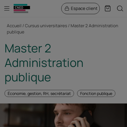
Menu
Rech
Espace client
Panier
Fil d'Ariane
Accueil
Cursus universitaires
Master 2 Administration
publique
Master 2
Administration
publique
Économie, gestion, RH, secrétariat
Fonction publique