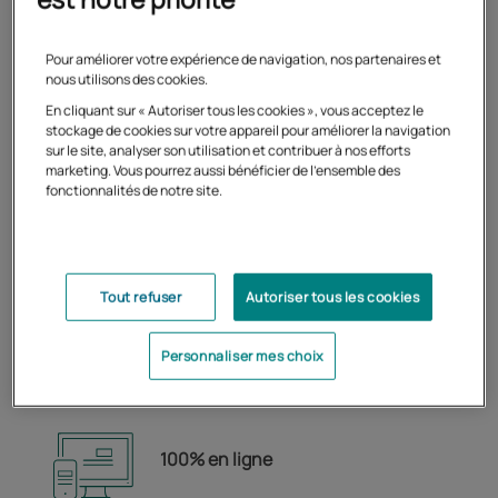
d'une VAE notamment si vous êtes
fonctionnaire en poste. Candidature
Pour améliorer votre expérience de navigation, nos partenaires et
soumise à l’avis de l’IPAG-CIMP
nous utilisons des cookies.
En cliquant sur « Autoriser tous les cookies », vous acceptez le
stockage de cookies sur votre appareil pour améliorer la navigation
sur le site, analyser son utilisation et contribuer à nos efforts
marketing. Vous pourrez aussi bénéficier de l'ensemble des
Préparation
fonctionnalités de notre site.
Formation diplômante en un an (2
semestres)
Tout refuser
Autoriser tous les cookies
Personnaliser mes choix
100% en ligne