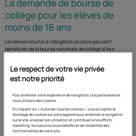
La demande de bourse de
collège pour les élèves de
moins de 16 ans
Les élèves soumis à l’obligation scolaire peuvent
bénéficier de la bourse nationale de collège si leur
inscription au Cned a recueilli un avis favorable du
directeur académique des services de l’éducation
Le respect de votre vie privée
nationale (
DASEN
) de leur département de
est notre priorité
résidence. Pour les élèves de moins de 16 ans, deux
étapes sont à suivre :
Pour améliorer votre expérience de navigation, nos partenaires et
Étape 1 : faire une demande d'inscription
nous utilisons des cookies.
en classe complète réglementée
En cliquant sur « Autoriser tous les cookies », vous acceptez le
stockage de cookies sur votre appareil pour améliorer la navigation
1- Inscrivez vous en classe complète règlementée en
sur le site, analyser son utilisation et contribuer à nos efforts
marketing. Vous pourrez aussi bénéficier de l'ensemble des
ligne sur
cned.fr
.
fonctionnalités de notre site.