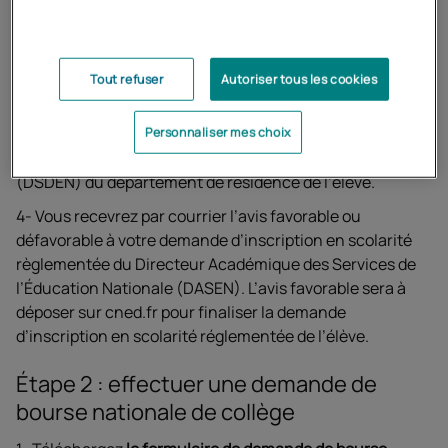
2- Au moment de l’inscription, téléchargez l’avis à faire
compléter par le directeur académique des services de
l’éducation nationale (
DASEN
) de votre département de
résidence.
Tout refuser
Autoriser tous les cookies
3- Envoyez l’avis à compléter par le DASEN ainsi que tous
les documents justificatifs à la Direction
Personnaliser mes choix
Départementale des Services de l’Éducation nationale
(DSDEN) du département de résidence de l’élève.
4- Vous recevrez par courrier l’avis favorable ou
défavorable à votre demande d’inscription en scolarité
règlementée du Directeur Académique des Services de
l’Éducation Nationale (DASEN). L’avis favorable sera à
déposer sur cned.fr pour finaliser la demande
d’inscription en scolarité réglementée de l’élève.
Étape 2 : effectuer une demande de
bourse nationale de collège