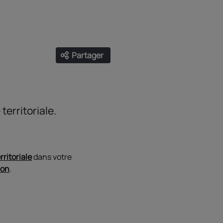
Partager
Ouvrir les liens de partage
Facebook
Twitter
LinkedIn
Email
territoriale.
rritoriale
dans votre
ion
.