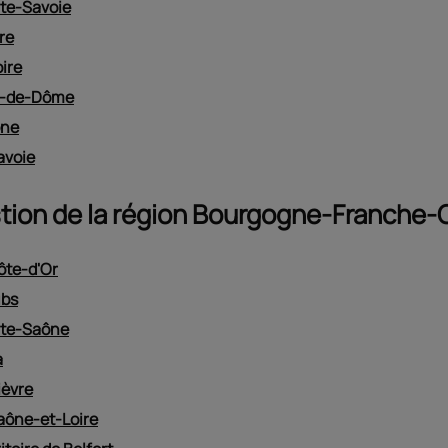
ute-Savoie
ère
oire
uy-de-Dôme
ône
avoie
stion de la région Bourgogne-Franche
Côte-d'Or
ubs
aute-Saône
a
ièvre
Saône-et-Loire