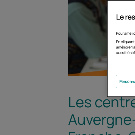
Le res
Pour amélio
En cliquant
améliorer la
aussi bénéf
Personna
Les centr
Auvergne