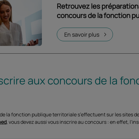
Retrouvez les préparatio
concours de la fonction p
Ouvrir dans un nouvel onglet
En savoir plus
crire aux concours de la fon
e la fonction publique territoriale s’effectuent sur les sites d
ned
, vous devez aussi vous inscrire au concours : en effet, l'i