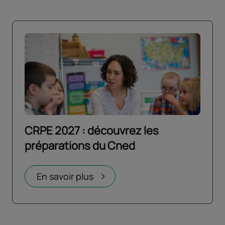
CRPE 2027 : découvrez les
préparations du Cned
Ouvrir dans un nouvel onglet
En savoir plus