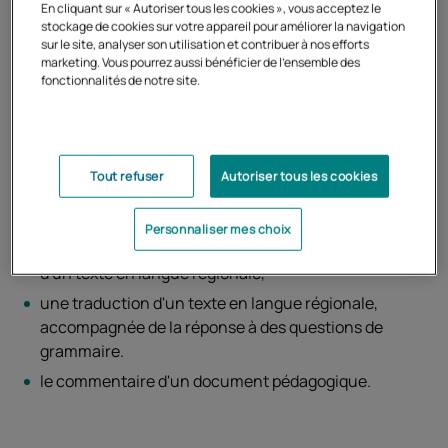
En cliquant sur « Autoriser tous les cookies », vous acceptez le
L'épreuve écrite en langue régionale est une épreuve
stockage de cookies sur votre appareil pour améliorer la navigation
sur le site, analyser son utilisation et contribuer à nos efforts
du CRPE externe spécial et du second CRPE interne
marketing. Vous pourrez aussi bénéficier de l'ensemble des
spécial.
fonctionnalités de notre site.
L'épreuve écrite de langues régionales, d'une durée de 3
h et d'un coefficient 1, est notée sur 20. Une note globale
égale ou inférieure à 5/20 est éliminatoire. Cette épreuve
Tout refuser
Autoriser tous les cookies
comporte trois parties :
Personnaliser mes choix
un commentaire dans l'une des langues régionales
d'un texte en langue régionale,
une traduction d'un texte en langue régionale,
accompagnée de la réponse à des questions de
grammaire.
le commentaire d'un document pédagogique.