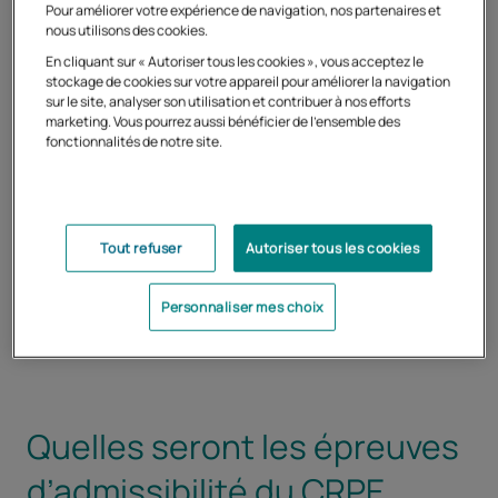
Pour améliorer votre expérience de navigation, nos partenaires et
nous utilisons des cookies.
En cliquant sur « Autoriser tous les cookies », vous acceptez le
stockage de cookies sur votre appareil pour améliorer la navigation
sur le site, analyser son utilisation et contribuer à nos efforts
marketing. Vous pourrez aussi bénéficier de l'ensemble des
fonctionnalités de notre site.
CRPE 2027 : découvrez les
préparations du Cned
Ouvrir dans un nouvel onglet
Tout refuser
Autoriser tous les cookies
En savoir plus
Personnaliser mes choix
Quelles seront les épreuves
d’admissibilité du CRPE