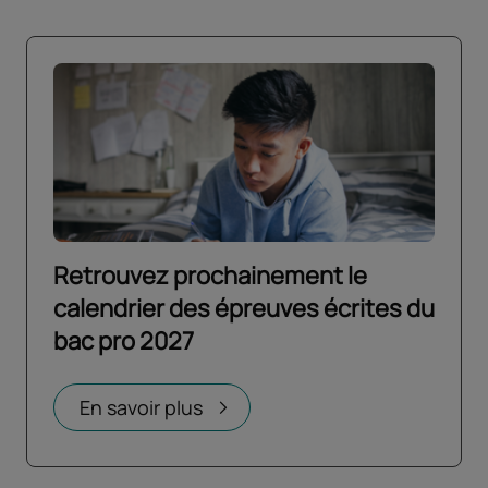
Retrouvez prochainement le
calendrier des épreuves écrites du
bac pro 2027
Ouvrir dans un nouvel onglet
En savoir plus