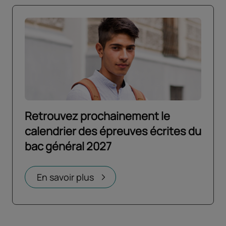
Retrouvez prochainement le
calendrier des épreuves écrites du
bac général 2027
Ouvrir dans un nouvel onglet
En savoir plus