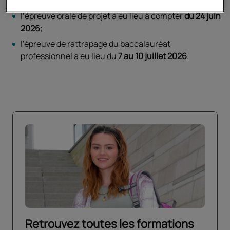
chaque spécialité;
l’épreuve orale de projet a eu lieu à compter
du 24 juin
2026
;
l'épreuve de rattrapage du baccalauréat
professionnel a eu lieu du
7 au 10 juillet 2026
.
Retrouvez toutes les formations