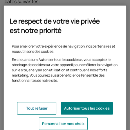
dates suivantes :
les épreuves pratiques et écrites sur support
Le respect de votre vie privée
informatique ont eu lieu
du 11 mai au 22 mai 2026
;
est notre priorité
l'épreuve de langue vivante B a eu lieu le 20 mai 2026
;
l'épreuve de langue vivante A a eu lieu le
21 mai
2026 ;
Pour améliorer votre expérience de navigation, nos partenaires et
nous utilisons des cookies.
les épreuves écrites de français, d’histoire-
En cliquant sur « Autoriser tous les cookies », vous acceptez le
géographie et d'enseignement moral et civique ont eu
stockage de cookies sur votre appareil pour améliorer la navigation
lieu le
28 mai
2026 ;
sur le site, analyser son utilisation et contribuer à nos efforts
marketing. Vous pourrez aussi bénéficier de l'ensemble des
les épreuves écrites d’arts appliqués et cultures
fonctionnalités de notre site.
artistiques et d’économie-droit et d’économie-
gestion ont eu lieu le
29 mai 2026;
l'épreuve écrite de prévention, santé et
environnement a eu lieu
le 1ᵉʳ juin 2026
;
Tout refuser
Autoriser tous les cookies
Les épreuves pratiques et orales du baccalauréat
professionnel se déroulent selon le calendrier de
Personnaliser mes choix