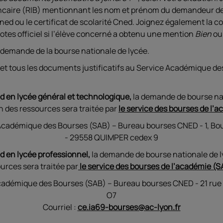
ancaire (RIB) mentionnant les nom et prénom du demandeur de 
Cned ou le certificat de scolarité Cned. Joignez également la c
otes officiel si l’élève concerné a obtenu une mention
Bien
o
 demande de la bourse nationale de lycée.
 et tous les documents justificatifs au Service Académique de
ed en lycée général et technologique,
la demande de bourse na
n des ressources sera traitée par
le service des bourses de l
Académique des Bourses (SAB) – Bureau bourses CNED - 1, Bou
- 29558 QUIMPER cedex 9
ed en lycée professionnel,
la demande de bourse nationale de 
urces sera traitée par
le service des bourses de l’académie (
adémique des Bourses (SAB) – Bureau bourses CNED - 21 rue
O7
Courriel :
ce.ia69-bourses@ac-lyon.fr