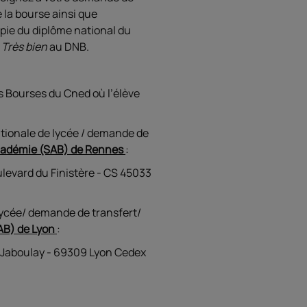
la bourse ainsi que
opie du diplôme national du
u
Très bien
au DNB.
s Bourses du Cned où l’élève
tionale de lycée / demande de
’académie (SAB) de Rennes
:
levard du Finistère - CS 45033
lycée/ demande de transfert/
SAB) de Lyon
:
 Jaboulay - 69309 Lyon Cedex