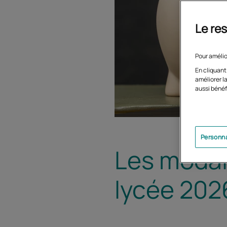
Le res
Pour amélio
En cliquant
améliorer la
aussi bénéf
Personna
Les modal
lycée 202