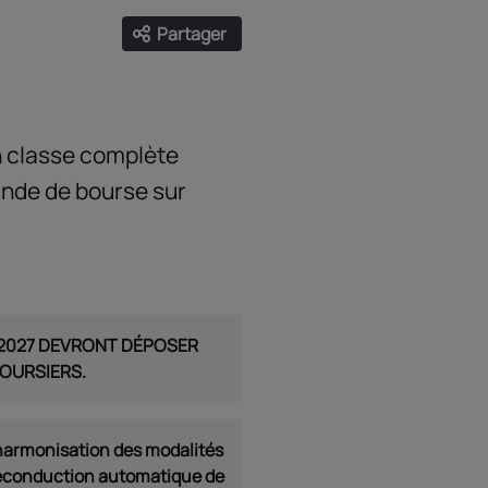
Partager
Ouvrir les liens de partage
Facebook
Twitter
LinkedIn
Email
en classe complète
ande de bourse sur
026-2027 DEVRONT DÉPOSER
BOURSIERS.
’harmonisation des modalités
a reconduction automatique de