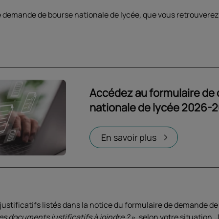
de demande de bourse nationale de lycée
,
que vous retrouverez
Accédez au formulaire de
nationale de lycée 2026-
Ouvrir dans un nouvel onglet
En savoir plus
stificatifs listés dans la notice du formulaire de demande de
es documents justificatifs à joindre ?
, selon votre situation