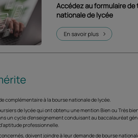
Accédez au formulaire de 
nationale de lycée
Ouvrir dans un nouvel onglet
En savoir plus
mérite
de complémentaire à la bourse nationale de lycée.
boursiers de lycée qui ont obtenu une mention Bien ou Très bie
dans un cycle d'enseignement conduisant au baccalauréat gén
d'aptitude professionnelle.
 concernés, doivent joindre à leur demande de bourse national