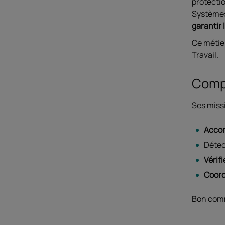
protectio
Systèmes
garantir 
Ce métier
Travail.
Compé
Ses missi
Accom
Détec
Vérif
Coord
Bon commu