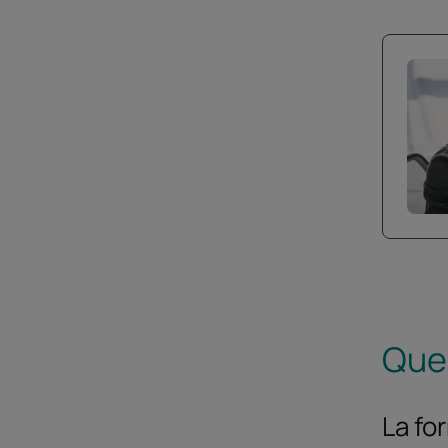
Quel
La fo