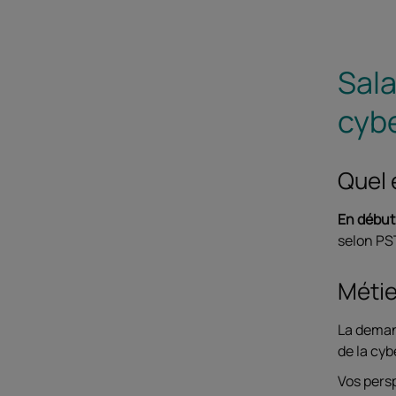
Sala
cyb
Quel 
En début
selon PS
Métie
La demand
de la cyb
Vos persp