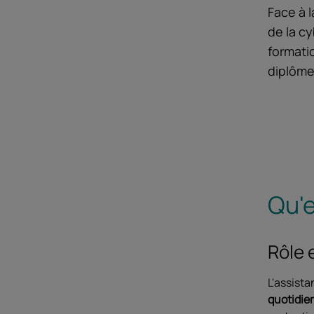
Face à 
de la c
formati
diplôme
Qu'e
Rôle 
L'assista
quotidie