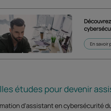
Découvrez 
cybersécur
Ouvrir dans 
En savoir 
les études pour devenir assi
rmation d'assistant en cybersécurité d