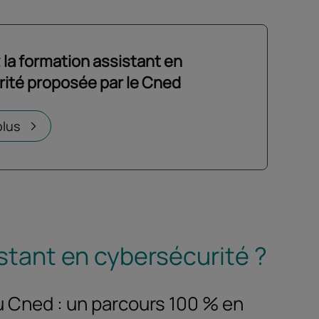
la formation assistant en
ité proposée par le Cned
un nouvel onglet
plus
stant en cybersécurité ?
u Cned : un parcours 100 % en