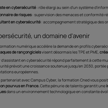
ste en cybersécurité
: rôle élargi au sein d'un système d'info
onnaire de risques
: supervision des menaces et conformité r
ltant en cybersécurité
: accompagnement stratégique des or
bersécurité, un domaine d'avenir
ormation numérique accélère la demande en profils cybersécurit
taques de rançongiciels
visent désormais les TPE et PME,
créa
r d'assistant en cybersécurité répond parfaitement à cette mu
rité prévoit une croissance soutenue jusqu'en 2030, portée par 
tations européennes.
 partenariat avec Campus Cyber, la formation Cned vous posi
non pourvus en France.
Cette pénurie de talents garantit une
i
ues
dans un environnement technologique en constante évol