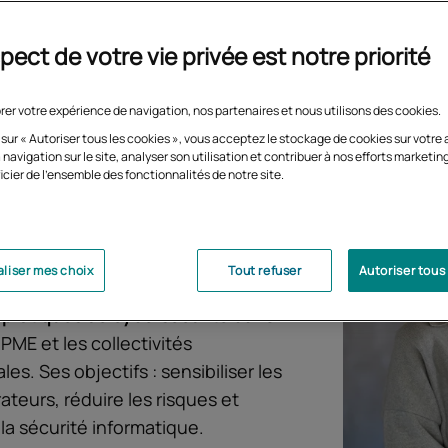
pect de votre vie privée est notre priorité
rer votre expérience de navigation, nos partenaires et nous utilisons des cookies.
 sur « Autoriser tous les cookies », vous acceptez le stockage de cookies sur votre 
 navigation sur le site, analyser son utilisation et contribuer à nos efforts marketin
ouhaitez
contribuer à la protection
icier de l'ensemble des fonctionnalités de notre site.
nées et des systèmes
mation ?
L'assistant ou l'assistante
rsécurité accompagne les
liser mes choix
Tout refuser
Autoriser tous
eurs au quotidien et applique les
pratiques de cybersécurité
dans
PME et les collectivités
iales. Ses objectifs : sensibiliser les
ateurs, réduire les risques et
à la sécurité informatique.