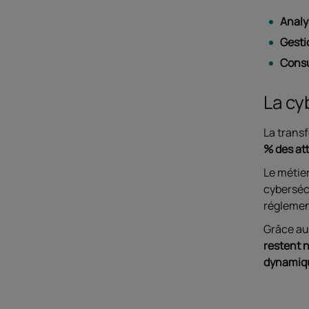
Analy
Gesti
Consu
La cy
La transf
% des at
Le métie
cybersécu
réglemen
Grâce au
restent 
dynamiq