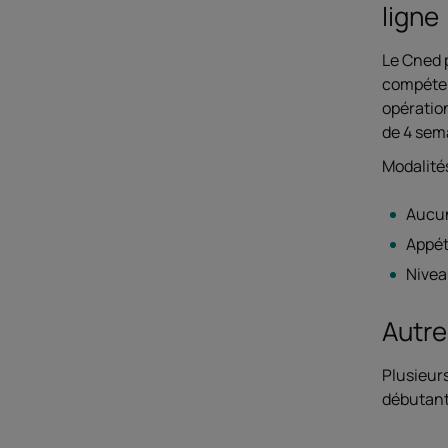
ligne
Le Cned 
compéten
opération
de 4 sem
Modalités
Aucun
Appét
Nivea
Autre
Plusieur
débutants