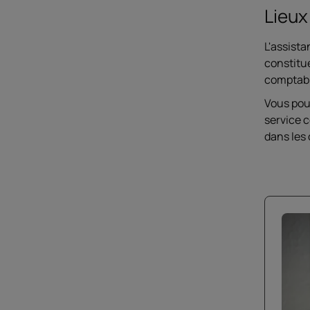
Lieux
L'assista
constitu
comptabl
Vous pouv
service 
dans les 