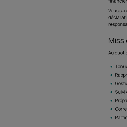
financièr
Vous sere
déclarati
responsa
Missi
Au quotid
Tenue
Rappr
Gesti
Suivi
Prépa
Corre
Parti