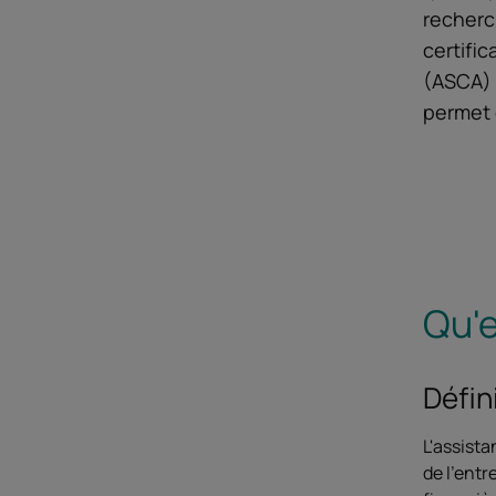
recherc
certific
(ASCA) 
permet 
Qu'e
Défin
L'assista
de l'entr