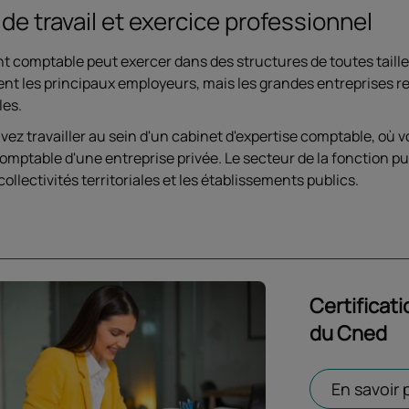
 de travail et exercice professionnel
nt comptable peut exercer dans des structures de toutes taille
ent les principaux employeurs, mais les grandes entreprises r
es.
ez travailler au sein d'un cabinet d'expertise comptable, où vo
comptable d'une entreprise privée. Le secteur de la fonction 
collectivités territoriales et les établissements publics.
Certificat
du Cned
Ouvrir dans 
En savoir 