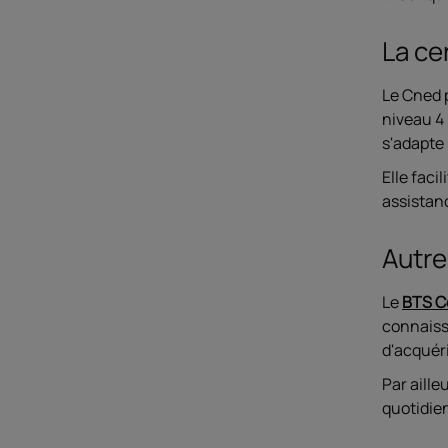
La ce
Le Cned 
niveau 4
s'adapte 
Elle faci
assistanc
Autre
Le
BTS C
connaissa
d'acquér
Par aille
quotidie