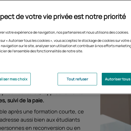
pect de votre vie privée est notre priorité
rer votre expérience de navigation, nos partenaires et nous utilisons des cookies.
 sur « Autoriser tous les cookies », vous acceptez le stockage de cookies sur votre 
 navigation sur le site, analyser son utilisation et contribuer à nos efforts marketin
mez les chiffres et recherchez un
icier de l'ensemble des fonctionnalités de notre site.
stable dans un secteur qui recrute
tier d'assistant comptable offre de
perspectives.
Ce professionnel
liser mes choix
Tout refuser
Autoriser tous
e suivi quotidien de la comptabilité
eprise : écritures, rapprochements
s, suivi de la paie.
ble après une formation courte, ce
'adresse aussi bien aux étudiants
personnes en reconversion ou en