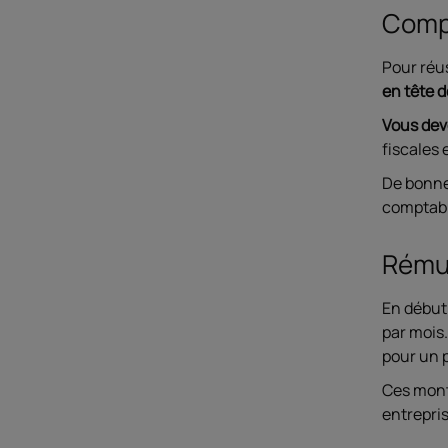
Compé
Pour réu
en tête d
Vous dev
fiscales 
De bonn
comptabl
Rémun
En début
par mois
pour un p
Ces monta
entrepris