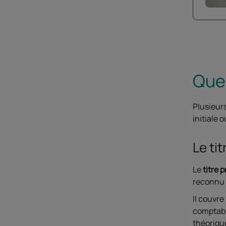
Quel
Plusieur
initiale 
Le ti
Le
titre 
reconnu p
Il couvre
comptable
théorique