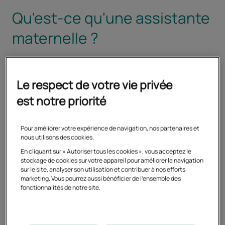
Qu'est-ce qu'une assistante
maternelle ?
Définition et rôle de l'assistante
maternelle
Le respect de votre vie privée
est notre priorité
L'assistante maternelle est
une professionnelle de la
petite enfance qui accueille des enfants à son
domicile ou en maison d'assistantes maternelles
Pour améliorer votre expérience de navigation, nos partenaires et
(MAM)
. Elle crée un cadre sécurisé et bienveillant pour
nous utilisons des cookies.
accompagner l'éveil et le développement des jeunes
En cliquant sur « Autoriser tous les cookies », vous acceptez le
enfants, généralement de deux mois et demi jusqu'à
stockage de cookies sur votre appareil pour améliorer la navigation
sur le site, analyser son utilisation et contribuer à nos efforts
trois ans.
marketing. Vous pourrez aussi bénéficier de l'ensemble des
fonctionnalités de notre site.
Missions principales auprès des
enfants