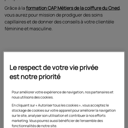
Grâce à la
formation CAP Métiers de la coiffure du Cned
,
vous aurez pour mission de prodiguer des soins
capillaires et de donner des conseils à votre clientèle
féminine et masculine.
La coiffure : un secteur qui
Le respect de votre vie privée
génère de l'emploi
est notre priorité
Selon l'UNEC le secteur de la coiffure emploie plus de
Pour améliorer votre expérience de navigation, nos partenaires et
nous utilisons des cookies.
180 000 personnes en 2016
ce qui en fait le
deuxième
En cliquant sur « Autoriser tous les cookies », vous acceptez le
secteur d'activité de l'artisanat en France
. La coiffure
stockage de cookies sur votre appareil pour améliorer la navigation
reste un métier d'avenir dans notre pays avec des
sur le site, analyser son utilisation et contribuer à nos efforts
ouvertures de salons et des embauches de salariés
marketing. Vous pourrez aussi bénéficier de l'ensemble des
fonctionnalités de notre site.
constantes.