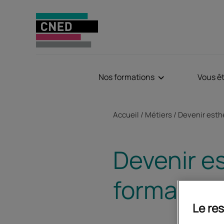
Nos formations
Vous ê
Fil d'Ariane
Accueil
Métiers
Devenir esth
Devenir es
formation
Le res