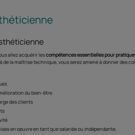
sthéticienne
esthéticienne
ous allez acquérir les
compétences essentielles pour pratiquer
là de la maîtrise technique, vous serez amené à donner des con
ques
élioration du bien-être
arge des clients
its
vité
ses en oeuvre en tant que salariée ou indépendante.