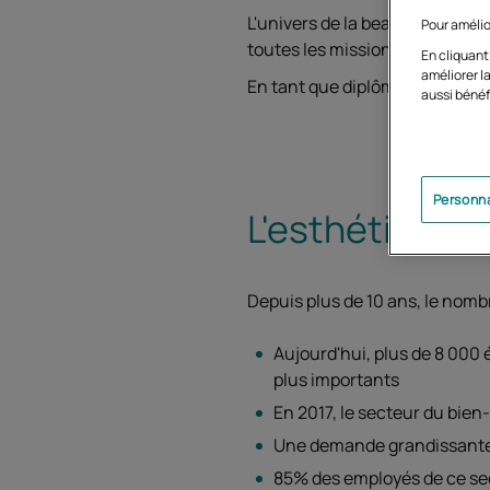
L'univers de la beauté vous i
Pour amélio
toutes les missions et les per
En cliquant
améliorer la
En tant que diplômée d'un
CAP
aussi bénéf
Personna
L'esthétique :
Depuis plus de 10 ans, le nomb
Aujourd'hui, plus de 8 000 
plus importants
En 2017, le secteur du bien-
Une demande grandissante
85% des employés de ce se