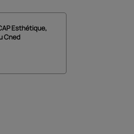
 CAP Esthétique,
du Cned