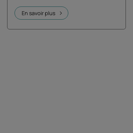
Ouvrir dans un nouvel onglet
En savoir plus