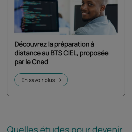
Découvrez la préparation à
distance au BTS CIEL, proposée
par le Cned
Ouvrir dans un nouvel onglet
En savoir plus
Quelles études pour devenir