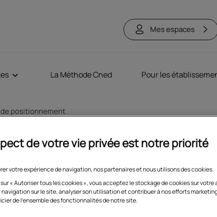
Mes espaces
tes
La Méthode Cned
Pour les établisseme
 de positionnement
pect de votre vie privée est notre priorité
ositionnement
rer votre expérience de navigation, nos partenaires et nous utilisons des cookies.
 sur « Autoriser tous les cookies », vous acceptez le stockage de cookies sur votre 
 navigation sur le site, analyser son utilisation et contribuer à nos efforts marketin
études et ne connaissez pas votre niveau actuel en français
icier de l'ensemble des fonctionnalités de notre site.
tests, ils vous permettront de mieux comprendre où vous en êtes