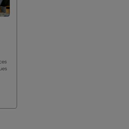
ces
ques