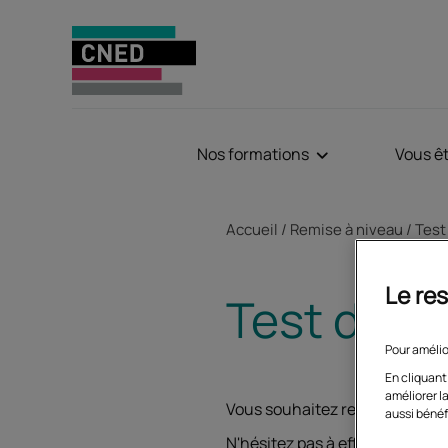
Nos formations
Vous ê
Fil d'Ariane
Accueil
Remise à niveau
Test
Le res
Test de p
Pour amélio
En cliquant
améliorer la
Vous souhaitez reprendre vos 
aussi bénéf
N'hésitez pas à effectuer nos 