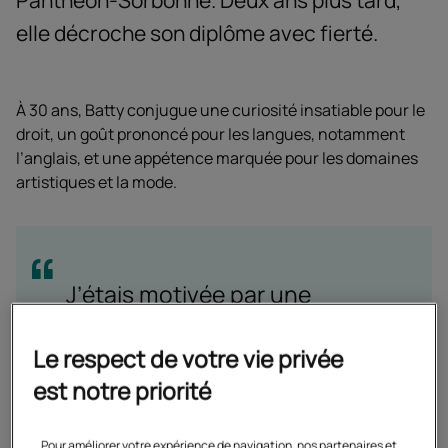
Panthéon-Sorbonne. Deux ans plus tard,
elle décroche son diplôme avec fierté.
À 30 ans, Batty conjugue une curiosité insatiable pour le
droit, un goût prononcé pour les langues, notamment
l’anglais, et une appétence marquée pour les domaines
artistiques et la mode.
J’étais motivée par une
grande curiosité, et le besoin
Le respect de votre vie privée
d'en savoir plus. C’est ce qui
est notre priorité
m’a poussée à me lancer.
Pour améliorer votre expérience de navigation, nos partenaires et