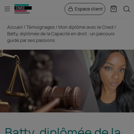
Menu
Rech
Espace client
Panier
Fil d'Ariane
Accueil
Témoignages
Mon diplôme avec le Cned
Batty, diplômée de la Capacité en droit : un parcours
guidé par ses passions
Batty, diplômée de la