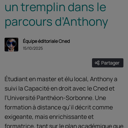
un tremplin dans le
parcours d’Anthony
Équipe éditoriale Cned
15/10/2025
Partager
Ouvrir les
Facebook
Twitter
Linke
Étudiant en master et élu local, Anthony a
suivi la Capacité en droit avec le Cned et
l’Université Panthéon-Sorbonne. Une
formation à distance qu’il décrit comme
exigeante, mais enrichissante et
formatrice, tant sur le plan académique que