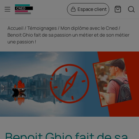
Menu
Rech
Espace client
Panier
Fil d'Ariane
Accueil
Témoignages
Mon diplôme avec le Cned
Benoit Ghio fait de sa passion un métier et de son métier
une passion !
Benoit Ghio fait de sa